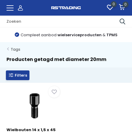
0
0
Compleet aanbod
wielserviceproducten
&
TPMS
Tags
Producten getagd met diameter 20mm
Filters
Wielbouten 14 x 1,5 x 45