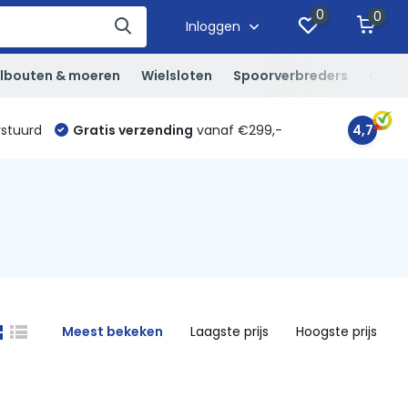
0
0
Inloggen
lbouten & moeren
Wielsloten
Spoorverbreders
Overi
rstuurd
Gratis verzending
vanaf €299,-
4,7
Meest bekeken
Laagste prijs
Hoogste prijs