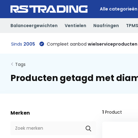
Alle categorieën
Balanceergewichten
Ventielen
Naafringen
TPM
Sinds
2005
Compleet aanbod
wielserviceproducten
Tags
Producten getagd met dia
1
Product
Merken