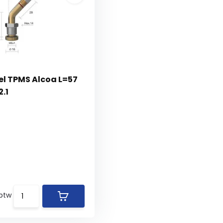
el TPMS Alcoa L=57
2.1
 btw