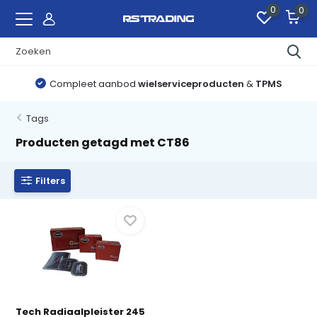
0
0
Compleet aanbod
wielserviceproducten
&
TPMS
Tags
Producten getagd met CT86
Filters
Tech Radiaalpleister 245