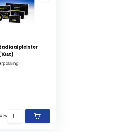
adiaalpleister
10st)
verpakking
 btw