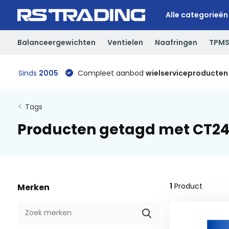
Alle categorieën
Balanceergewichten
Ventielen
Naafringen
TPM
Sinds
2005
Compleet aanbod
wielserviceproducten
Tags
Producten getagd met CT2
1
Product
Merken