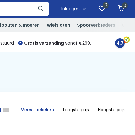
0
0
Inloggen
lbouten & moeren
Wielsloten
Spoorverbreders
Overi
rstuurd
Gratis verzending
vanaf €299,-
4,7
Meest bekeken
Laagste prijs
Hoogste prijs