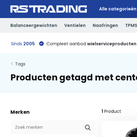
Alle categorieën
Balanceergewichten
Ventielen
Naafringen
TPM
Sinds
2005
Compleet aanbod
wielserviceproducten
Tags
Producten getagd met cent
1
Product
Merken