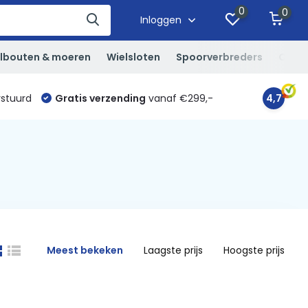
0
0
Inloggen
lbouten & moeren
Wielsloten
Spoorverbreders
Overi
rstuurd
Gratis verzending
vanaf €299,-
4,7
Meest bekeken
Laagste prijs
Hoogste prijs