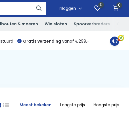
0
0
Inloggen
lbouten & moeren
Wielsloten
Spoorverbreders
Overi
rstuurd
Gratis verzending
vanaf €299,-
4,7
Meest bekeken
Laagste prijs
Hoogste prijs