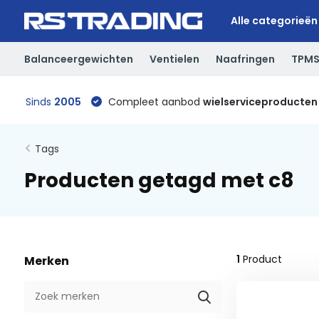
Alle categorieën
Balanceergewichten
Ventielen
Naafringen
TPM
Sinds
2005
Compleet aanbod
wielserviceproducten
Tags
Producten getagd met c8
1
Product
Merken