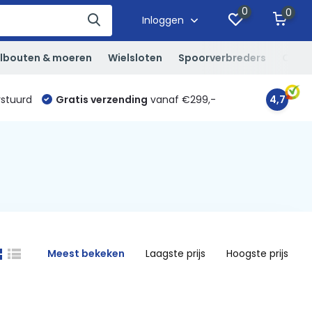
0
0
Inloggen
lbouten & moeren
Wielsloten
Spoorverbreders
Overi
rstuurd
Gratis verzending
vanaf €299,-
4,7
Meest bekeken
Laagste prijs
Hoogste prijs