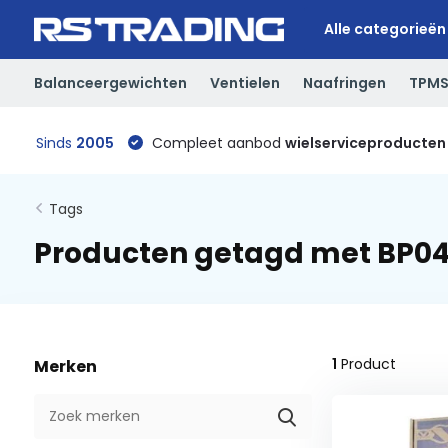
Alle categorieën
Balanceergewichten
Ventielen
Naafringen
TPM
Sinds
2005
Compleet aanbod
wielserviceproducten
Tags
Producten getagd met BP0
1
Product
Merken