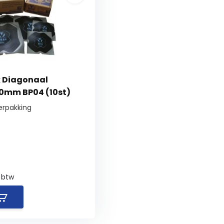
 Diagonaal
160mm BP04 (10st)
verpakking
. btw