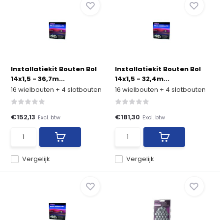
Installatiekit Bouten Bol
Installatiekit Bouten Bol
14x1,5 - 36,7m...
14x1,5 - 32,4m...
16 wielbouten + 4 slotbouten
16 wielbouten + 4 slotbouten
€152,13
€181,30
Excl. btw
Excl. btw
Vergelijk
Vergelijk