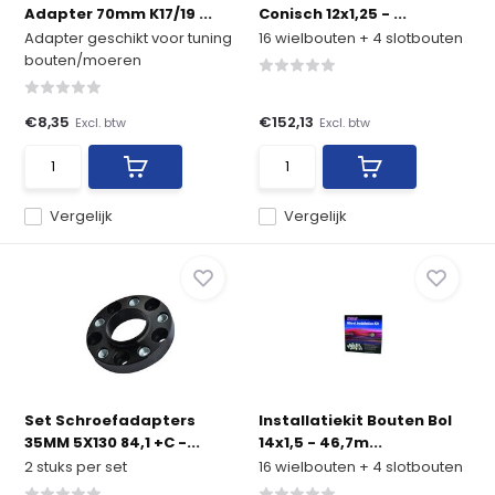
Adapter 70mm K17/19 ...
Conisch 12x1,25 - ...
Adapter geschikt voor tuning
16 wielbouten + 4 slotbouten
bouten/moeren
€8,35
€152,13
Excl. btw
Excl. btw
Vergelijk
Vergelijk
Set Schroefadapters
Installatiekit Bouten Bol
35MM 5X130 84,1 +C -...
14x1,5 - 46,7m...
2 stuks per set
16 wielbouten + 4 slotbouten