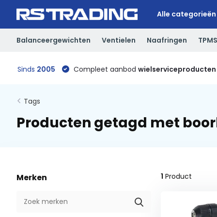
Alle categorieën
Balanceergewichten
Ventielen
Naafringen
TPM
Sinds
2005
Compleet aanbod
wielserviceproducten
Tags
Producten getagd met boo
1
Product
Merken