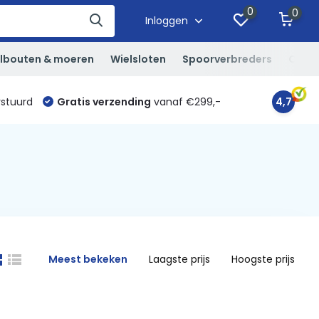
0
0
Inloggen
lbouten & moeren
Wielsloten
Spoorverbreders
Overi
rstuurd
Gratis verzending
vanaf €299,-
4,7
Meest bekeken
Laagste prijs
Hoogste prijs