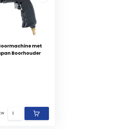
 Boormachine met
span Boorhouder
btw