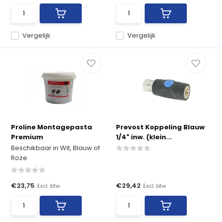
Vergelijk
Vergelijk
Proline Montagepasta
Prevost Koppeling Blauw
Premium
1/4" inw. (klein...
Beschikbaar in Wit, Blauw of
Roze
€23,75
€29,42
Excl. btw
Excl. btw