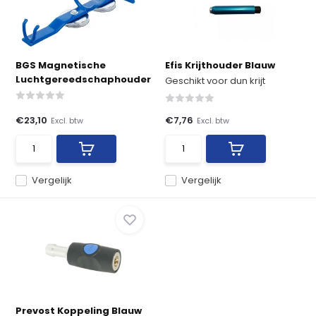
BGS Magnetische
Efis Krijthouder Blauw
Luchtgereedschaphouder
Geschikt voor dun krijt
€23,10
€7,76
Excl. btw
Excl. btw
Vergelijk
Vergelijk
Prevost Koppeling Blauw