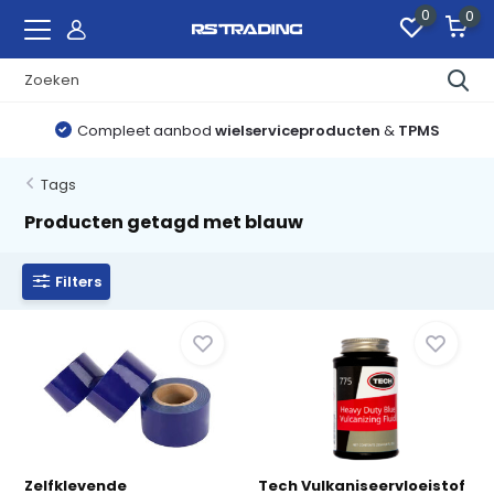
0
0
Compleet aanbod
wielserviceproducten
&
TPMS
Tags
Producten getagd met blauw
Filters
Zelfklevende
Tech Vulkaniseervloeistof