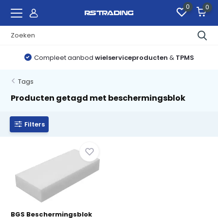
0
0
Compleet aanbod
wielserviceproducten
&
TPMS
Tags
Producten getagd met beschermingsblok
Filters
BGS Beschermingsblok