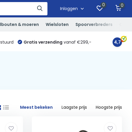
0
0
Inloggen
lbouten & moeren
Wielsloten
Spoorverbreders
Overi
rstuurd
Gratis verzending
vanaf €299,-
4,7
Meest bekeken
Laagste prijs
Hoogste prijs