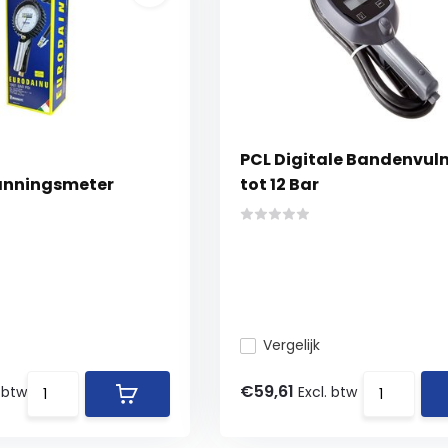
PCL Digitale Bandenvul
nningsmeter
tot 12 Bar
Vergelijk
€59,61
. btw
Excl. btw