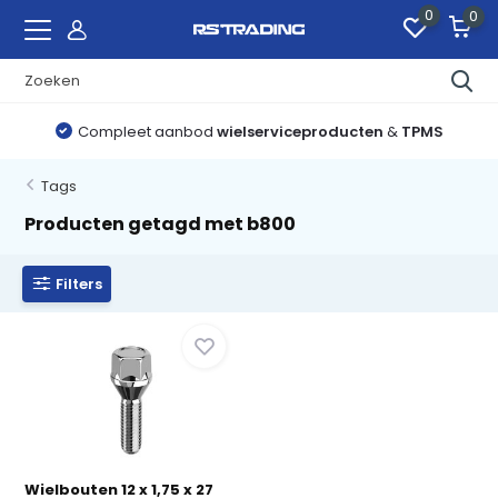
0
0
Compleet aanbod
wielserviceproducten
&
TPMS
Tags
Producten getagd met b800
Filters
Wielbouten 12 x 1,75 x 27