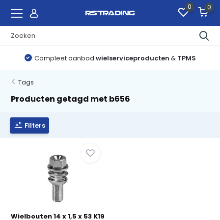
0
0
Compleet aanbod
wielserviceproducten
&
TPMS
Tags
Producten getagd met b656
Filters
Wielbouten 14 x 1,5 x 53 K19