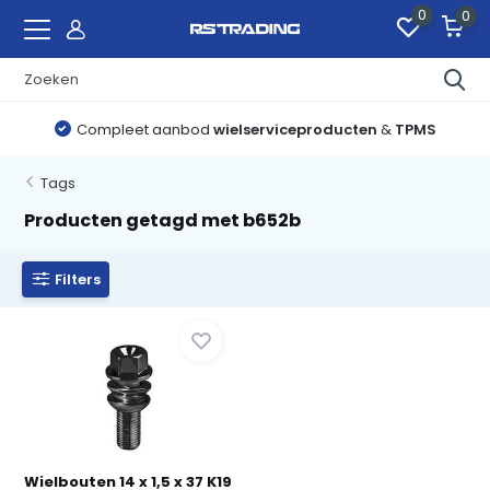
0
0
Compleet aanbod
wielserviceproducten
&
TPMS
Tags
Producten getagd met b652b
Filters
Wielbouten 14 x 1,5 x 37 K19