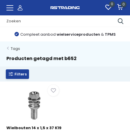
0
0
Compleet aanbod
wielserviceproducten
&
TPMS
Tags
Producten getagd met b652
Filters
Wielbouten 14 x 1,5 x 37 K19