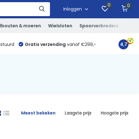
0
0
Inloggen
lbouten & moeren
Wielsloten
Spoorverbreders
Overi
rstuurd
Gratis verzending
vanaf €299,-
4,7
Meest bekeken
Laagste prijs
Hoogste prijs