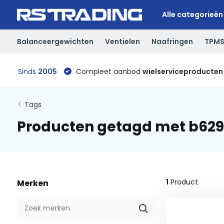
Alle categorieën
Balanceergewichten
Ventielen
Naafringen
TPM
Sinds
2005
Compleet aanbod
wielserviceproducten
Tags
Producten getagd met b629
1
Product
Merken