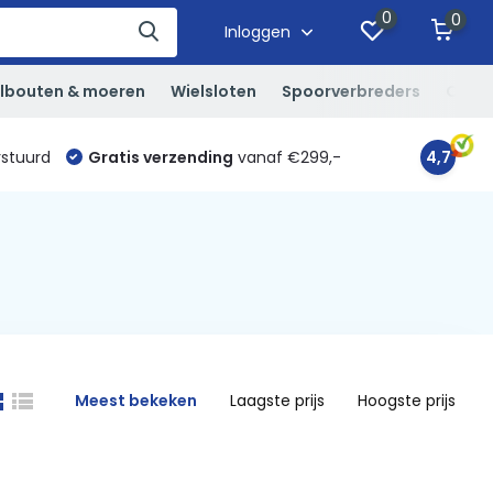
0
0
Inloggen
lbouten & moeren
Wielsloten
Spoorverbreders
Overi
rstuurd
Gratis verzending
vanaf €299,-
4,7
Meest bekeken
Laagste prijs
Hoogste prijs