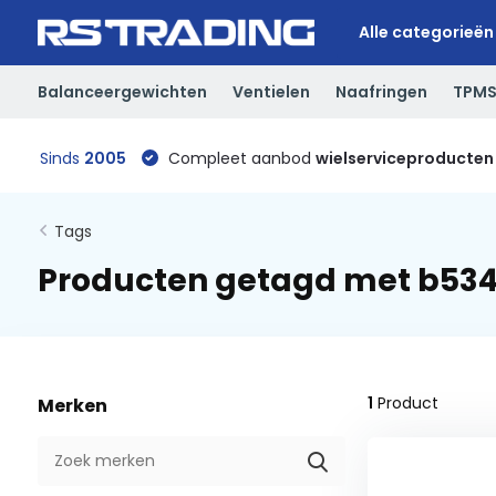
Alle categorieën
Balanceergewichten
Ventielen
Naafringen
TPM
Sinds
2005
Compleet aanbod
wielserviceproducten
Tags
Producten getagd met b53
1
Product
Merken