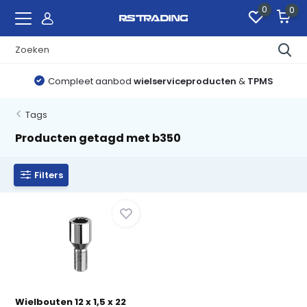
0
0
Compleet aanbod
wielserviceproducten
&
TPMS
Tags
Producten getagd met b350
Filters
Wielbouten 12 x 1,5 x 22