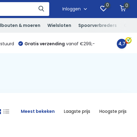
0
0
Inloggen
lbouten & moeren
Wielsloten
Spoorverbreders
Overi
rstuurd
Gratis verzending
vanaf €299,-
4,7
Meest bekeken
Laagste prijs
Hoogste prijs