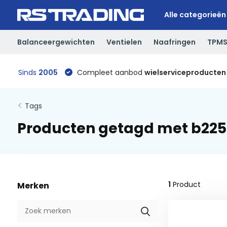
Alle categorieën
Balanceergewichten
Ventielen
Naafringen
TPM
Sinds
2005
Compleet aanbod
wielserviceproducten
Tags
Producten getagd met b225
1
Product
Merken