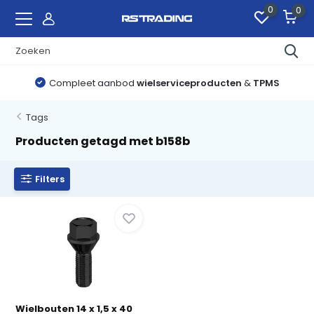
0
0
Compleet aanbod
wielserviceproducten
&
TPMS
Tags
Producten getagd met b158b
Filters
Wielbouten 14 x 1,5 x 40