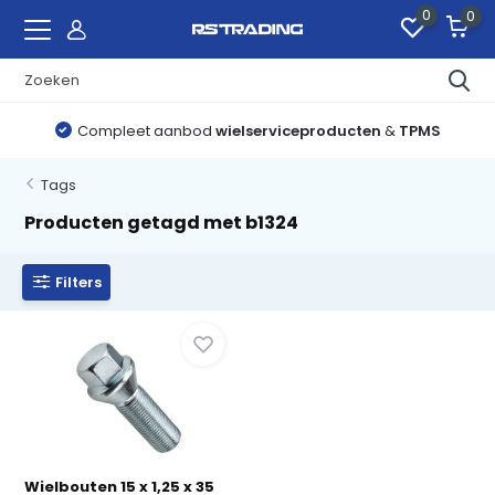
0
0
Compleet aanbod
wielserviceproducten
&
TPMS
Tags
Producten getagd met b1324
Filters
Wielbouten 15 x 1,25 x 35