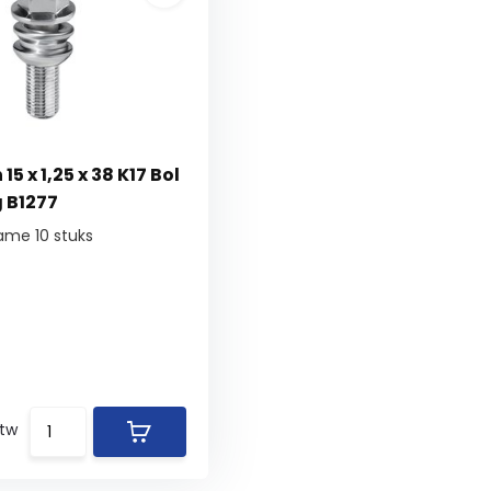
5 x 1,25 x 38 K17 Bol
g B1277
ame 10 stuks
btw