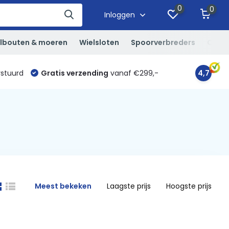
0
0
Inloggen
lbouten & moeren
Wielsloten
Spoorverbreders
Overi
rstuurd
Gratis verzending
vanaf €299,-
4,7
Meest bekeken
Laagste prijs
Hoogste prijs