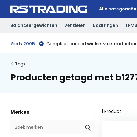
Alle categorieën
Balanceergewichten
Ventielen
Naafringen
TPM
Sinds
2005
Compleet aanbod
wielserviceproducten
Tags
Producten getagd met b127
1
Product
Merken