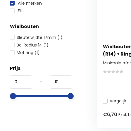
Alle merken
Ellis
Wielbouten
Sleutelwijdte 17mm
(1)
Bol Radius 14
(1)
Wielbouten 1
Met ring
(1)
(R14) + Rin
Minimale afn
Prijs
-
Vergelijk
€6,70
Excl. 