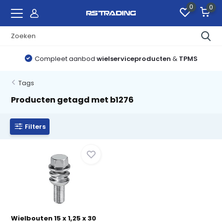
0
0
Compleet aanbod
wielserviceproducten
&
TPMS
Tags
Producten getagd met b1276
Filters
Wielbouten 15 x 1,25 x 30