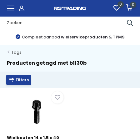
0
0
Compleet aanbod
wielserviceproducten
&
TPMS
Tags
Producten getagd met b1130b
Filters
Wielbouten 14 x 1,5 x 40