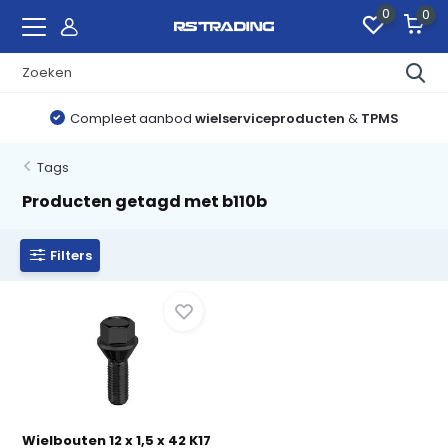
0
0
Compleet aanbod
wielserviceproducten
&
TPMS
Tags
Producten getagd met b110b
Filters
Wielbouten 12 x 1,5 x 42 K17