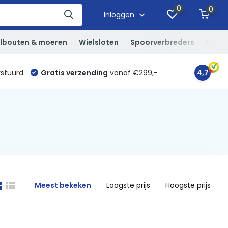
0
0
Inloggen
lbouten & moeren
Wielsloten
Spoorverbreders
Overi
rstuurd
Gratis verzending
vanaf €299,-
4,7
Meest bekeken
Laagste prijs
Hoogste prijs