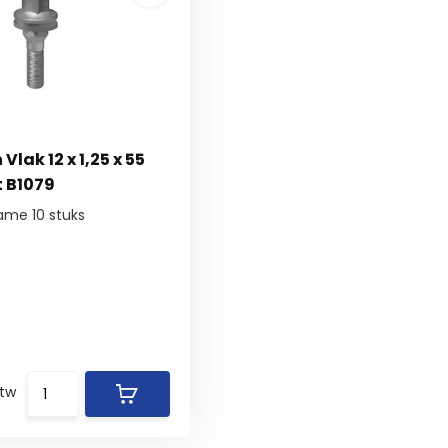
Vlak 12 x 1,25 x 55
 B1079
ame 10 stuks
btw