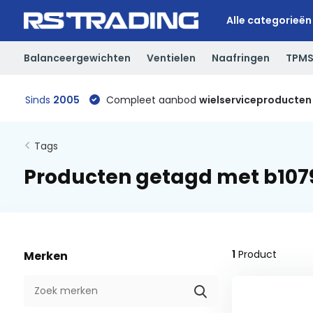
Alle categorieën
Balanceergewichten
Ventielen
Naafringen
TPM
Sinds
2005
Compleet aanbod
wielserviceproducten
Tags
Producten getagd met b107
1
Product
Merken