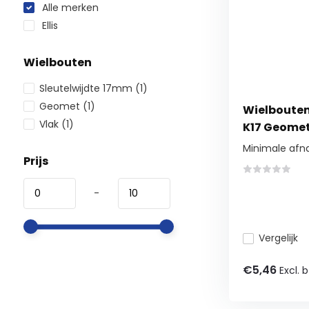
Alle merken
Ellis
Wielbouten
Sleutelwijdte 17mm
(1)
Geomet
(1)
Wielbouten 
Vlak
(1)
K17 Geomet
Minimale afn
Prijs
-
Vergelijk
€5,46
Excl. 