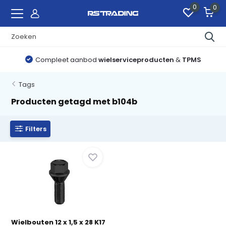
0
0
Compleet aanbod
wielserviceproducten
&
TPMS
Tags
Producten getagd met b104b
Filters
Wielbouten 12 x 1,5 x 28 K17