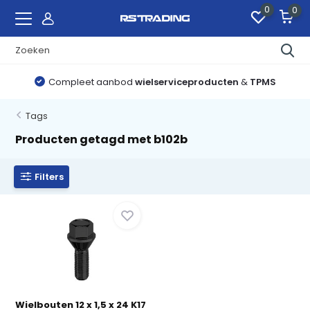
0
0
Compleet aanbod
wielserviceproducten
&
TPMS
Tags
Producten getagd met b102b
Filters
Wielbouten 12 x 1,5 x 24 K17