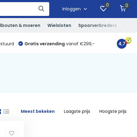
0
0
Inloggen
lbouten & moeren
Wielsloten
Spoorverbreders
Overi
rstuurd
Gratis verzending
vanaf €299,-
4,7
Meest bekeken
Laagste prijs
Hoogste prijs