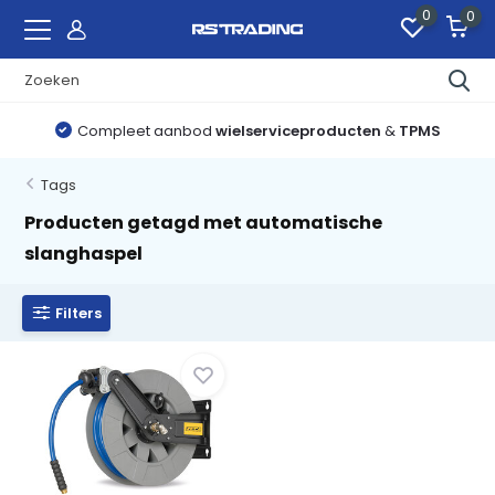
0
0
Compleet aanbod
wielserviceproducten
&
TPMS
Tags
Producten getagd met automatische
slanghaspel
Filters