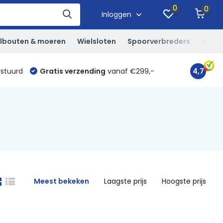
0
0
Inloggen
lbouten & moeren
Wielsloten
Spoorverbreders
Overi
rstuurd
Gratis verzending
vanaf €299,-
4,7
Meest bekeken
Laagste prijs
Hoogste prijs