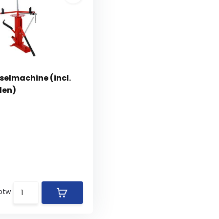
elmachine (incl.
den)
 btw