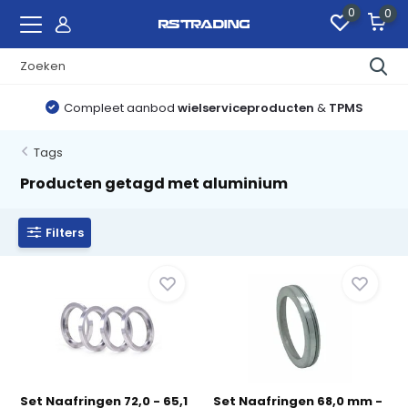
0
0
Compleet aanbod
wielserviceproducten
&
TPMS
Tags
Producten getagd met aluminium
Filters
Set Naafringen 72,0 - 65,1
Set Naafringen 68,0 mm -