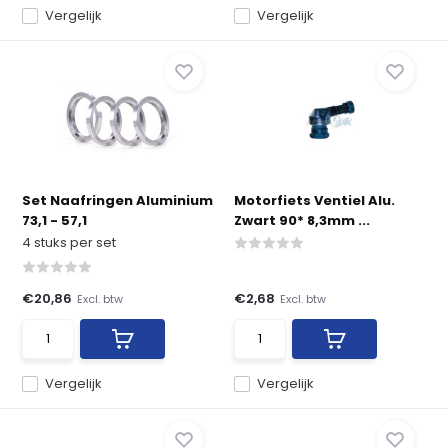
Vergelijk
Vergelijk
Set Naafringen Aluminium
Motorfiets Ventiel Alu.
73,1 - 57,1
Zwart 90* 8,3mm ...
4 stuks per set
€20,86
€2,68
Excl. btw
Excl. btw
Vergelijk
Vergelijk