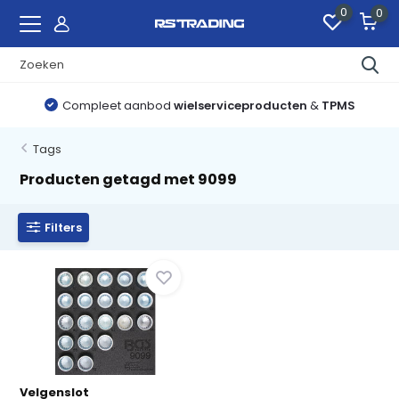
0
0
Compleet aanbod
wielserviceproducten
&
TPMS
Tags
Producten getagd met 9099
Filters
Velgenslot