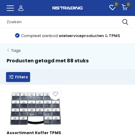
0
0
Compleet aanbod
wielserviceproducten
&
TPMS
Tags
Producten getagd met 88 stuks
Filters
Assortiment Koffer TPMS