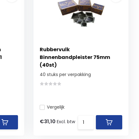
n
Rubbervulk
1
Binnenbandpleister 75mm
(40st)
40 stuks per verpakking
Vergelijk
€31,10
Excl. btw