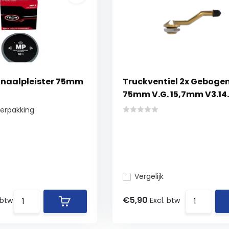
naalpleister 75mm
Truckventiel 2x Geboge
75mm V.G. 15,7mm V3.14.
verpakking
Vergelijk
€5,90
 btw
Excl. btw