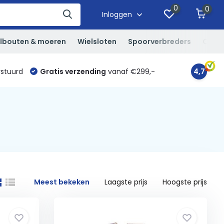
0
0
Inloggen
lbouten & moeren
Wielsloten
Spoorverbreders
Overi
rstuurd
Gratis verzending
vanaf €299,-
4,7
Meest bekeken
Laagste prijs
Hoogste prijs