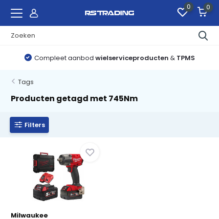
0
0
Compleet aanbod
wielserviceproducten
&
TPMS
Tags
Producten getagd met 745Nm
Filters
Milwaukee