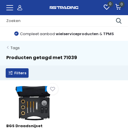
0
0
Compleet aanbod
wielserviceproducten
&
TPMS
Tags
Producten getagd met 71039
Filters
BGS Draadsnijset