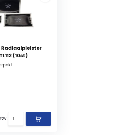
 Radiaalpleister
L112 (10st)
erpakt
 btw