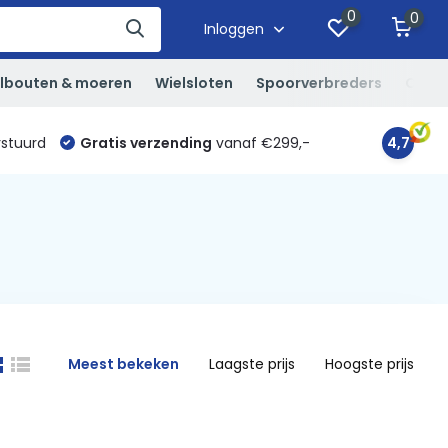
0
0
Inloggen
lbouten & moeren
Wielsloten
Spoorverbreders
Overi
rstuurd
Gratis verzending
vanaf €299,-
4,7
Meest bekeken
Laagste prijs
Hoogste prijs