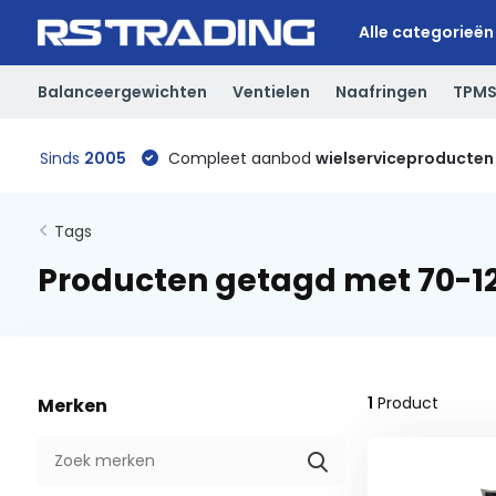
Alle categorieën
Balanceergewichten
Ventielen
Naafringen
TPM
Sinds
2005
Compleet aanbod
wielserviceproducten
Tags
Producten getagd met 70-
1
Product
Merken