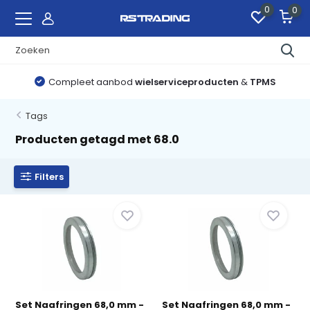
0
0
Compleet aanbod
wielserviceproducten
&
TPMS
Tags
Producten getagd met 68.0
Filters
Set Naafringen 68,0 mm -
Set Naafringen 68,0 mm -