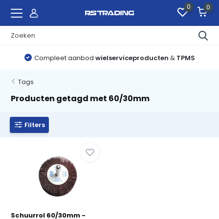
0
0
Compleet aanbod
wielserviceproducten
&
TPMS
Tags
Producten getagd met 60/30mm
Filters
Schuurrol 60/30mm -