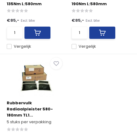
135Nm L:580mm
190Nm L:580mm
€85,-
€85,-
Excl. btw
Excl. btw
Vergelijk
Vergelijk
Rubbervulk
Radiaalpleister 580-
180mm TL1...
5 stuks per verpakking