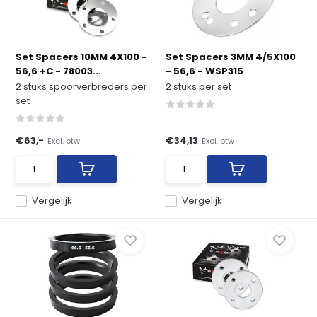
Set Spacers 10MM 4X100 -
Set Spacers 3MM 4/5X100
56,6 +C - 78003...
- 56,6 - WSP315
2 stuks spoorverbreders per
2 stuks per set
set
€63,-
€34,13
Excl. btw
Excl. btw
Vergelijk
Vergelijk