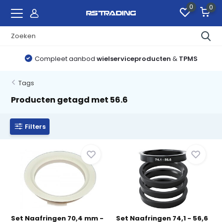
0
0
Compleet aanbod
wielserviceproducten
&
TPMS
Tags
Producten getagd met 56.6
Filters
Set Naafringen 70,4 mm -
Set Naafringen 74,1 - 56,6