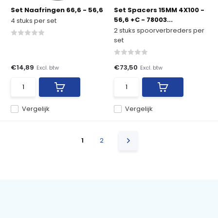
Set Naafringen 66,6 - 56,6
Set Spacers 15MM 4X100 -
56,6 +C - 78003...
4 stuks per set
2 stuks spoorverbreders per
set
€14,89
€73,50
Excl. btw
Excl. btw
Vergelijk
Vergelijk
1
2