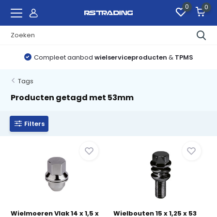
0
0
Compleet aanbod
wielserviceproducten
&
TPMS
Tags
Producten getagd met 53mm
Filters
Wielmoeren Vlak 14 x 1,5 x
Wielbouten 15 x 1,25 x 53