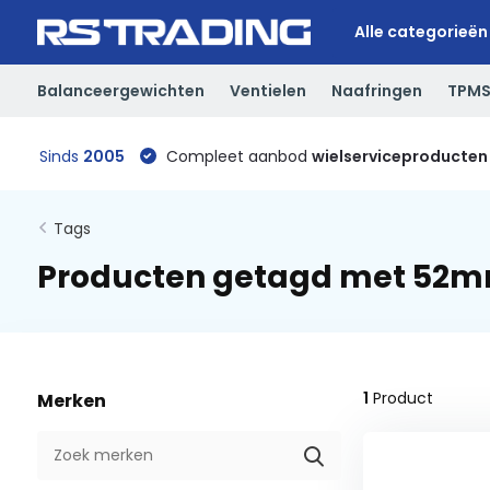
Alle categorieën
Balanceergewichten
Ventielen
Naafringen
TPM
Sinds
2005
Compleet aanbod
wielserviceproducten
Tags
Producten getagd met 52
1
Product
Merken