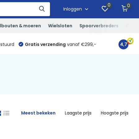
0
0
Inloggen
lbouten & moeren
Wielsloten
Spoorverbreders
Overi
rstuurd
Gratis verzending
vanaf €299,-
4,7
Meest bekeken
Laagste prijs
Hoogste prijs