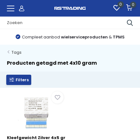
0
0
Compleet aanbod
wielserviceproducten
&
TPMS
Tags
Producten getagd met 4x10 gram
Filters
Kleefgewicht Zilver 4x5 gr