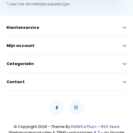
* Lees hier de wettelijke beperkingen
Klantenservice
Mijn account
Categorieën
Contact
© Copyright 2026 - Theme By
DMWS
x
Plus+
-
RSS-feed
Wielserviceproducten & TPMS-oplossingen
4,7
- op Google