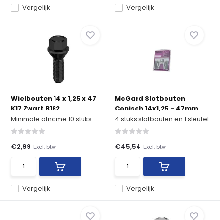
Vergelijk
Vergelijk
Wielbouten 14 x 1,25 x 47
McGard Slotbouten
K17 Zwart B182...
Conisch 14x1,25 - 47mm...
Minimale afname 10 stuks
4 stuks slotbouten en 1 sleutel
€2,99
€45,54
Excl. btw
Excl. btw
Vergelijk
Vergelijk