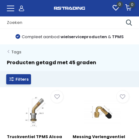
0
0
Compleet aanbod
wielserviceproducten
&
TPMS
Tags
Producten getagd met 45 graden
Filters
Truckventiel TPMS Alcoa
Messing Verlengventiel