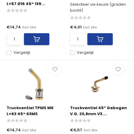
L=57 Ø16 45° 139...
Selecteer uw keuze (graden
bocht)
€14,74
€4,01
Excl. btw
Excl. btw
Vergelijk
Vergelijk
Truckventiel TPMS M6
Truckventiel 45º Gebogen
L=63 45° 63MS
V.G. 20,8mm V3....
€14,74
€6,57
Excl. btw
Excl. btw