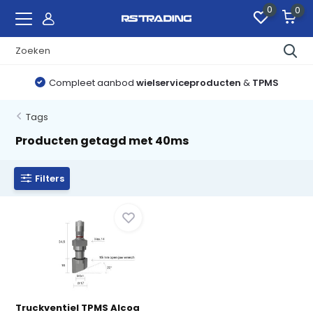
0
0
Compleet aanbod
wielserviceproducten
&
TPMS
Tags
Producten getagd met 40ms
Filters
Truckventiel TPMS Alcoa