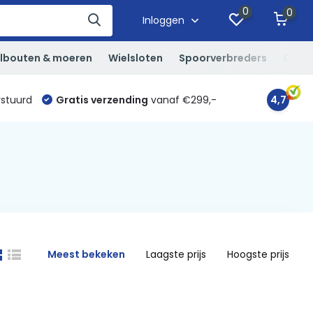
0
0
Inloggen
lbouten & moeren
Wielsloten
Spoorverbreders
Overi
rstuurd
Gratis verzending
vanaf €299,-
4,7
Meest bekeken
Laagste prijs
Hoogste prijs