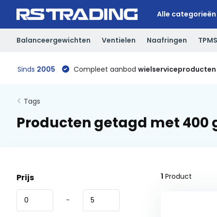
Alle categorieën
Balanceergewichten
Ventielen
Naafringen
TPM
Sinds
2005
Compleet aanbod
wielserviceproducten
Tags
Producten getagd met 400
1
Product
Prijs
-